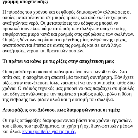
γραμμή αποχέτευσης;
Η πάροδος του χρόνου και οι φθορές δημιουργούν αλλοιώσεις οι
οποίες μετατρέπονται σε μικρές τρύπες και από εκεί εισχωρούν
αναζητώντας νερό. Οι μετατοπίσεις του εδάφους μπορεί να
προκαλέσουν ελαφριά μετατόπιση των σωλήνων αποχέτευσης,
επιφέροντας μικρά κενά και ρωγμές στις αρθρώσεις των σωλήνων.
Οι ρίζες δέντρων περίπου στο μέγεθος μίας ανθρώπινης τρίχας,
αναπτύσσονται έπειτα σε αυτές τις ρωγμές και σε κενά λόγω
αναζήτησης νερού και θρεπτικών ουσιών.
Τι πρέπει να κάνω με τις ρίζες στην αποχέτευση μου;
Οι περισσότεροι οικιακοί υπόνομοι είναι άνω των 40 ετών. Στο
σπίτι σας, η αποχέτευση απαιτεί μία τακτική συντήρηση. Εάν έχετε
ρίζες στην αποχέτευση, ίσως χρειαστεί να την συντηρείτε κάθε δύο
χρόνια. Ο ειδικός τεχνικός μας μπορεί να σας παράσχει συμβουλές
και οδηγίες ανάλογα με την περίπτωση καθώς παίζει ρόλο η θέση
της εισβολής των ριζών αλλά και η διατομή του σωλήνα.
Αποφράξεις στο Διόνυσο, πως διαμορφώνονται οι τιμές;
Οι τιμές απόφραξης διαμορφώνονται βάσει του χρόνου εργασιών,
του είδους του προβλήματος, τη χρήση ή όχι διαγνωστικών μέσων
και άλλα.
Ενημερωθείτε για τις τιμές.