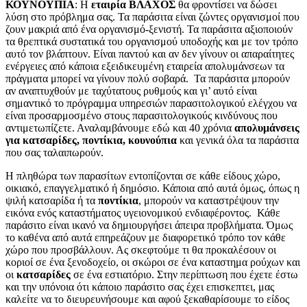
ΚΟΥΝΟΥΠΙΑ
: Η
εταιρία ΒΛΑΧΟΣ
θα φροντίσει να δώσει
λύση στο πρόβλημα σας. Τα παράσιτα είναι ζώντες οργανισμοί που
ζουν μακριά από ένα οργανισμό-ξενιστή. Τα παράσιτα αξιοποιούν
τα θρεπτικά συστατικά του οργανισμού υποδοχής και με τον τρόπο
αυτό τον βλάπτουν. Είναι παντού και αν δεν γίνουν οι απαραίτητες
ενέργειες από κάποια εξειδικευμένη εταιρεία απολυμάνσεων τα
πράγματα μπορεί να γίνουν πολύ σοβαρά. Τα παράσιτα μπορούν
αν αναπτυχθούν με ταχύτατους ρυθμούς και γι’ αυτό είναι
σημαντικό το πρόγραμμα υπηρεσιών παρασιτολογικού ελέγχου να
είναι προσαρμοσμένο στους παρασιτολογικούς κινδύνους που
αντιμετωπίζετε. Αναλαμβάνουμε εδώ και 40 χρόνια
απολυμάνσεις
για κατσαρίδες, ποντίκια, κουνούπια
και γενικά όλα τα παράσιτα
που σας ταλαιπωρούν.
Η πληθώρα των παρασίτων εντοπίζονται σε κάθε είδους χώρο,
οικιακό, επαγγελματικό ή δημόσιο. Κάποια από αυτά όμως, όπως η
ψιλή κατσαρίδα ή τα
ποντίκια
, μπορούν να καταστρέψουν την
εικόνα ενός καταστήματος υγειονομικού ενδιαφέροντος.
Κάθε
παράσιτο είναι ικανό να δημιουργήσει άπειρα προβλήματα. Όμως
το καθένα από αυτά επηρεάζουν με διαφορετικό τρόπο τον κάθε
χώρο που προσβάλλουν. Ας σκεφτούμε τι θα προκαλέσουν οι
κοριοί σε ένα ξενοδοχείο, οι σκώροι σε ένα καταστημα ρούχων και
οι
κατσαρίδες
σε ένα εστιατόριο. Στην περίπτωση που έχετε έστω
και την υπόνοια ότι κάποιο παράσιτο σας έχει επισκεπτει, μας
καλείτε να το διευρευνήσουμε και αφού ξεκαθαρίσουμε το είδος