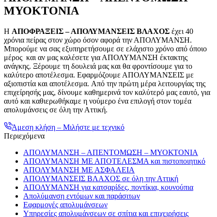
ΜΥΟΚΤΟΝΙΑ
Η
ΑΠΟΦΡΑΞΕΙΣ – ΑΠΟΛΥΜΑΝΣΕΙΣ ΒΛΑΧΟΣ
έχει 40
χρόνια πείρας στον χώρο όσον αφορά την ΑΠΟΛΥΜΑΝΣΗ.
Μπορούμε να σας εξυπηρετήσουμε σε ελάχιστο χρόνο από όποιο
μέρος και αν μας καλέσετε για ΑΠΟΛΥΜΑΝΣΗ έκτακτης
ανάγκης. Ξέρουμε τη δουλειά μας και θα φροντίσουμε για το
καλύτερο αποτέλεσμα. Εφαρμόζουμε ΑΠΟΛΥΜΑΝΣΕΙΣ με
αξιοπιστία και αποτέλεσμα. Από την πρώτη μέρα λειτουργίας της
επιχείρησής μας, δίνουμε καθημερινά τον καλύτερό μας εαυτό, για
αυτό και καθιερωθήκαμε η νούμερο ένα επιλογή στον τομέα
απολυμάνσεις σε όλη την Αττική.
Άμεση κλήση – Μιλήστε με τεχνικό
Περιεχόμενα
ΑΠΟΛΥΜΑΝΣΗ – ΑΠΕΝΤΟΜΩΣΗ – ΜΥΟΚΤΟΝΙΑ
ΑΠΟΛΥΜΑΝΣΗ ΜΕ ΑΠΟΤΕΛΕΣΜΑ και πιστοποιητικό
ΑΠΟΛΥΜΑΝΣΗ ΜΕ ΑΣΦΑΛΕΙΑ
ΑΠΟΛΥΜΑΝΣΕΙΣ ΒΛΑΧΟΣ σε όλη την Αττική
ΑΠΟΛΥΜΑΝΣΗ για κατσαρίδες, ποντίκια, κουνούπια
Απολύμανση εντόμων και παράσιτων
Εφαρμογές απολυμάνσεων
Υπηρεσίες απολυμάνσεων σε σπίτια και επιχειρήσεις