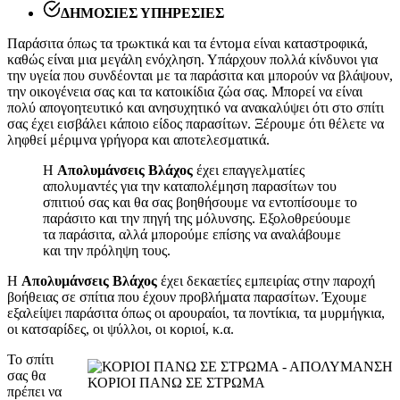
ΔΗΜΟΣΙΕΣ ΥΠΗΡΕΣΙΕΣ
Παράσιτα όπως τα τρωκτικά και τα έντομα είναι καταστροφικά,
καθώς είναι μια μεγάλη ενόχληση. Υπάρχουν πολλά κίνδυνοι για
την υγεία που συνδέονται με τα παράσιτα και μπορούν να βλάψουν,
την οικογένεια σας και τα κατοικίδια ζώα σας. Μπορεί να είναι
πολύ απογοητευτικό και ανησυχητικό να ανακαλύψει ότι στο σπίτι
σας έχει εισβάλει κάποιο είδος παρασίτων. Ξέρουμε ότι θέλετε να
ληφθεί μέριμνα γρήγορα και αποτελεσματικά.
Η
Απολυμάνσεις Βλάχος
έχει επαγγελματίες
απολυμαντές για την καταπολέμηση παρασίτων του
σπιτιού σας και θα σας βοηθήσουμε να εντοπίσουμε το
παράσιτο και την πηγή της μόλυνσης. Εξολοθρεύουμε
τα παράσιτα, αλλά μπορούμε επίσης να αναλάβουμε
και την πρόληψη τους.
Η
Απολυμάνσεις Βλάχος
έχει δεκαετίες εμπειρίας στην παροχή
βοήθειας σε σπίτια που έχουν προβλήματα παρασίτων. Έχουμε
εξαλείψει παράσιτα όπως οι αρουραίοι, τα ποντίκια, τα μυρμήγκια,
οι κατσαρίδες, οι ψύλλοι, οι κοριοί, κ.α.
Το σπίτι
σας θα
ΚΟΡΙΟΙ ΠΑΝΩ ΣΕ ΣΤΡΩΜΑ
πρέπει να