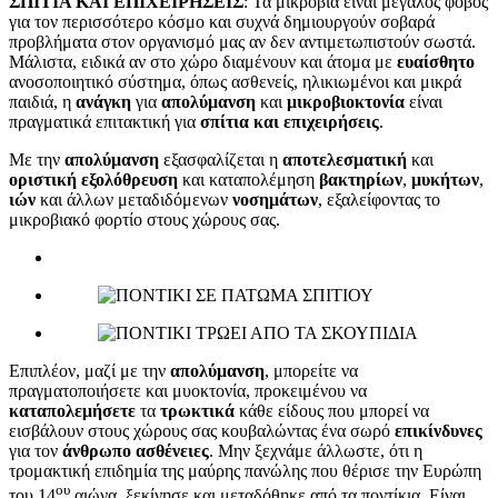
ΣΠΙΤΙΑ ΚΑΙ ΕΠΙΧΕΙΡΗΣΕΙΣ
: Τα μικρόβια είναι μεγάλος φόβος
για τον περισσότερο κόσμο και συχνά δημιουργούν σοβαρά
προβλήματα στον οργανισμό μας αν δεν αντιμετωπιστούν σωστά.
Μάλιστα, ειδικά αν στο χώρο διαμένουν και άτομα με
ευαίσθητο
ανοσοποιητικό σύστημα, όπως ασθενείς, ηλικιωμένοι και μικρά
παιδιά, η
ανάγκη
για
απολύμανση
και
μικροβιοκτονία
είναι
πραγματικά επιτακτική για
σπίτια και επιχειρήσεις
.
Με την
απολύμανση
εξασφαλίζεται η
αποτελεσματική
και
οριστική
εξολόθρευση
και καταπολέμηση
βακτηρίων
,
μυκήτων
,
ιών
και άλλων μεταδιδόμενων
νοσημάτων
, εξαλείφοντας το
μικροβιακό φορτίο στους χώρους σας.
Επιπλέον, μαζί με την
απολύμανση
, μπορείτε να
πραγματοποιήσετε και μυοκτονία, προκειμένου να
καταπολεμήσετε
τα
τρωκτικά
κάθε είδους που μπορεί να
εισβάλουν στους χώρους σας κουβαλώντας ένα σωρό
επικίνδυνες
για τον
άνθρωπο
ασθένειες
. Μην ξεχνάμε άλλωστε, ότι η
τρομακτική επιδημία της μαύρης πανώλης που θέρισε την Ευρώπη
ου
του 14
αιώνα, ξεκίνησε και μεταδόθηκε από τα ποντίκια. Είναι