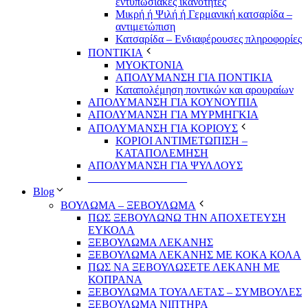
εντυπωσιακές ικανότητες
Μικρή ή Ψιλή ή Γερμανική κατσαρίδα –
αντιμετώπιση
Κατσαρίδα – Ενδιαφέρουσες πληροφορίες
ΠΟΝΤΙΚΙΑ
ΜΥΟΚΤΟΝΙΑ
ΑΠΟΛΥΜΑΝΣΗ ΓΙΑ ΠΟΝΤΙΚΙΑ
Καταπολέμηση ποντικών και αρουραίων
ΑΠΟΛΥΜΑΝΣΗ ΓΙΑ ΚΟΥΝΟΥΠΙΑ
ΑΠΟΛΥΜΑΝΣΗ ΓΙΑ ΜΥΡΜΗΓΚΙΑ
ΑΠΟΛΥΜΑΝΣΗ ΓΙΑ ΚΟΡΙΟΥΣ
ΚΟΡΙΟΙ ΑΝΤΙΜΕΤΩΠΙΣΗ –
ΚΑΤΑΠΟΛΕΜΗΣΗ
ΑΠΟΛΥΜΑΝΣΗ ΓΙΑ ΨΥΛΛΟΥΣ
__________________
Blog
ΒΟΥΛΩΜΑ – ΞΕΒΟΥΛΩΜΑ
ΠΩΣ ΞΕΒΟΥΛΩΝΩ ΤΗΝ ΑΠΟΧΕΤΕΥΣΗ
ΕΥΚΟΛΑ
ΞΕΒΟΥΛΩΜΑ ΛΕΚΑΝΗΣ
ΞΕΒΟΥΛΩΜΑ ΛΕΚΑΝΗΣ ΜΕ ΚΟΚΑ ΚΟΛΑ
ΠΩΣ ΝΑ ΞΕΒΟΥΛΩΣΕΤΕ ΛΕΚΑΝΗ ΜΕ
ΚΟΠΡΑΝΑ
ΞΕΒΟΥΛΩΜΑ ΤΟΥΑΛΕΤΑΣ – ΣΥΜΒΟΥΛΕΣ
ΞΕΒΟΥΛΩΜΑ ΝΙΠΤΗΡΑ