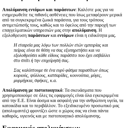
Απολύμανση εντόμων και παράσιτων
: Καλέστε μας για να
ενημερωθείτε τις πιθανές ασθένειες που ίσως μεταφέρουν μερικά
από τα συγκεκριμένα ζωικά παράσιτα, για τους τρόπους
αντιμετώπισής τους, καθώς και το όφελος από την παροχή των
επαγγελματικών υπηρεσιών μας στην
απολύμανση
. Η
εξολοθρευση
παράσιτων
και
εντόμων
είναι η ειδικότητα μας.
Η εταιρεία μας λόγω των πολλών ετών εμπειρίας και
πείρας είναι σε θέση να σας εξυπηρετήσει και να
εξολοθρεύσει κάθε είδους παράσιτο που έχει εισβάλλει
στο σπίτι ή την επιχείρησή σας.
Σας καλύπτουμε σε ένα ευρύ φάσμα παρασίτων όπως
κοριούς, ψύλλους, κατσαρίδες, κουνούπια, μύγες,
μυρμήγκια, σφήκες, κ.α.
Απολύμανση με πιστοποιητικό
: Τα σκευάσματα που
χρησιμοποιούμε σε όλες τις εφαρμογές είναι όλα εγκεκριμμένα
από την Ε.Ε. Είναι άοσμα και ασφαλή για την ανθρώπινη υγεία, τα
κατοικίδια και το περιβάλλον. Το εξειδικευμένο προσωπικό μας
(απολυμαντές) φροντίζει ώστε ο χώρος σας να είναι πάντα
καθαρός, υγιεινός και με πιστοποιητικό απολύμανσης.
Εφαρμογές απολυμάνσεων