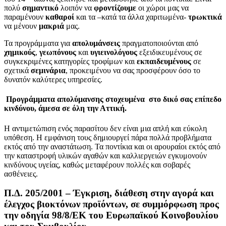
πολύ
σημαντικό
λοιπόν να
φροντίζουμε
οι χώροι μας να
παραμένουν
καθαροί
και τα –κατά τα άλλα χαριτωμένα-
τρωκτικά
να μένουν
μακριά
μας.
Τα προγράμματα για
απολυμάνσεις
πραγματοποιούνται από
χημικούς
,
γεωπόνους
και
υγιεινολόγους
εξειδικευμένους σε
συγκεκριμένες κατηγορίες τροφίμων και
εκπαιδευμένους
σε
σχετικά
σεμινάρια
, προκειμένου να σας προσφέρουν όσο το
δυνατόν καλύτερες υπηρεσίες.
Προγράμματα απολύμανσης στοχευμένα στο δικό σας επίπεδο
κινδύνου, άμεσα σε όλη την Αττική.
Η αντιμετώπιση ενός παρασίτου δεν είναι μια απλή και εύκολη
υπόθεση. Η εμφάνιση τους δημιουργεί πάρα πολλά προβλήματα
εκτός από την αναστάτωση. Τα ποντίκια και οι αρουραίοι εκτός από
την καταστροφή υλικών αγαθών και καλλιεργειών εγκυμονούν
κινδύνους υγείας, καθώς μεταφέρουν πολλές και σοβαρές
ασθένειες.
Π.Δ. 205/2001 – Έγκριση, διάθεση στην αγορά και
έλεγχος βιοκτόνων προϊόντων, σε συμμόρφωση προς
την οδηγία 98/8/ΕΚ του Ευρωπαϊκού Κοινοβουλίου