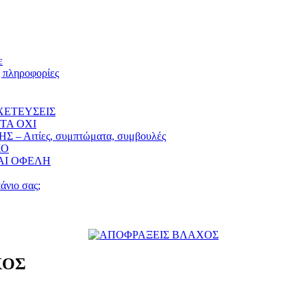
ε
ληροφορίες
ΧΕΤΕΥΣΕΙΣ
TA OXI
ιτίες, συμπτώματα, συμβουλές
ΚΟ
ΑΙ ΟΦΕΛΗ
άνιο σας;
ΧΟΣ