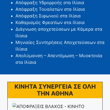
Απόφραξη Υδρορροής στα Ιλίσια
Απόφραξη Τουαλετών στα Ιλίσια
Απόφραξη Σιφωνιού στα Ιλίσια
Καθαρισμός Φρεατίων στα Ιλίσια
Διάγνωση αποχετεύσεων με Κάμερα στα
Ιλίσια
Μηνιαίες Συντηρήσεις Αποχετεύσεων στα
Ιλίσια
Απολύμανση – Απεντόμωση – Μυοκτονία
στα Ιλίσια
ΚΙΝΗΤΑ ΣΥΝΕΡΓΕΙΑ ΣΕ ΟΛΗ
ΤΗΝ ΑΘΗΝΑ