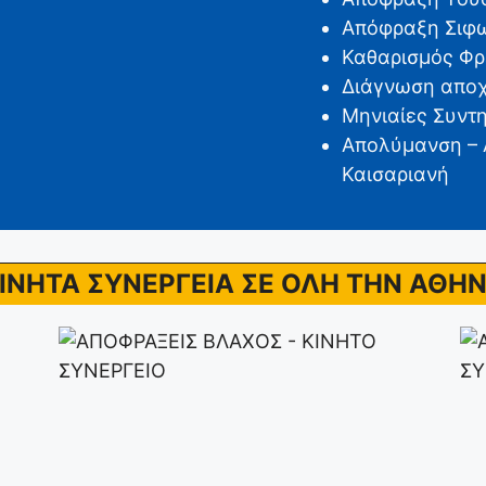
Απόφραξη Σιφω
Καθαρισμός Φρ
Διάγνωση αποχ
Μηνιαίες Συντ
Απολύμανση – 
Καισαριανή
ΙΝΗΤΑ ΣΥΝΕΡΓΕΙΑ ΣΕ ΟΛΗ ΤΗΝ ΑΘΗ