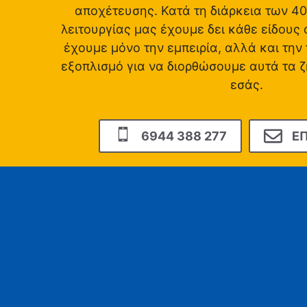
αποχέτευσης. Κατά τη διάρκεια των 4
λειτουργίας μας έχουμε δει κάθε είδους 
έχουμε μόνο την εμπειρία, αλλά και την
εξοπλισμό για να διορθώσουμε αυτά τα 
εσάς.
6944 388 277
ΕΠ