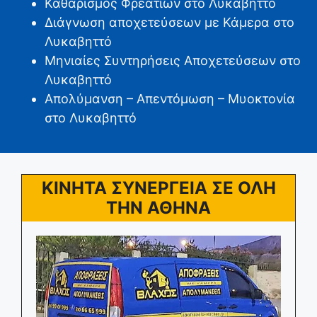
Καθαρισμός Φρεατίων στο Λυκαβηττό
Διάγνωση αποχετεύσεων με Κάμερα στο
Λυκαβηττό
Μηνιαίες Συντηρήσεις Αποχετεύσεων στο
Λυκαβηττό
Απολύμανση – Απεντόμωση – Μυοκτονία
στο Λυκαβηττό
ΚΙΝΗΤΑ ΣΥΝΕΡΓΕΙΑ ΣΕ ΟΛΗ
ΤΗΝ ΑΘΗΝΑ