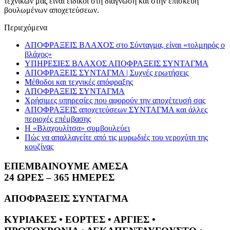
τεχνικών μας είναι ειδικοί στη διάγνωση και στην επισκευή
βουλωμένων αποχετεύσεων.
Περιεχόμενα
ΑΠΟΦΡΑΞΕΙΣ ΒΛΑΧΟΣ στο Σύνταγμα, είναι «τολμηρός ο
βλάχος»
ΥΠΗΡΕΣΙΕΣ ΒΛΑΧΟΣ ΑΠΟΦΡΑΞΕΙΣ ΣΥΝΤΑΓΜΑ
ΑΠΟΦΡΑΞΕΙΣ ΣΥΝΤΑΓΜΑ | Συχνές ερωτήσεις
Μέθοδοι και τεχνικές απόφραξης
ΑΠΟΦΡΑΞΕΙΣ ΣΥΝΤΑΓΜΑ
Χρήσιμες υπηρεσίες που αφορούν την αποχέτευσή σας
ΑΠΟΦΡΑΞΕΙΣ αποχετεύσεων ΣΥΝΤΑΓΜΑ και άλλες
περιοχές επέμβασης
Η «Βλαχουλίτσα» συμβουλεύει
Πώς να απαλλαγείτε από τις μυρωδιές του νεροχύτη της
κουζίνας
ΕΠΕΜΒΑΙΝΟΥΜΕ ΑΜΕΣΑ
24 ΩΡΕΣ – 365 ΗΜΕΡΕΣ
ΑΠΟΦΡΑΞΕΙΣ ΣΥΝΤΑΓΜΑ
ΚΥΡΙΑΚΕΣ • ΕΟΡΤΕΣ • ΑΡΓΙΕΣ •