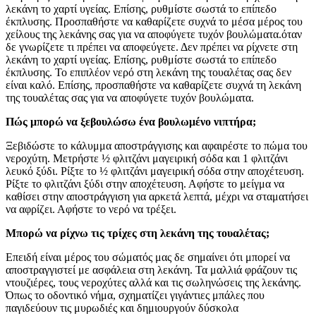
λεκάνη το χαρτί υγείας. Επίσης, ρυθμίστε σωστά το επίπεδο
έκπλυσης. Προσπαθήστε να καθαρίζετε συχνά το μέσα μέρος του
χείλους της λεκάνης σας για να αποφύγετε τυχόν βουλώματα.όταν
δε γνωρίζετε τι πρέπει να αποφεύγετε. Δεν πρέπει να ρίχνετε στη
λεκάνη το χαρτί υγείας. Επίσης, ρυθμίστε σωστά το επίπεδο
έκπλυσης. Το επιπλέον νερό στη λεκάνη της τουαλέτας σας δεν
είναι καλό. Επίσης, προσπαθήστε να καθαρίζετε συχνά τη λεκάνη
της τουαλέτας σας για να αποφύγετε τυχόν βουλώματα.
Πώς μπορώ να ξεβουλώσω ένα βουλωμένο νιπτήρα;
Ξεβιδώστε το κάλυμμα αποστράγγισης και αφαιρέστε το πώμα του
νεροχύτη. Μετρήστε ½ φλιτζάνι μαγειρική σόδα και 1 φλιτζάνι
λευκό ξύδι. Ρίξτε το ½ φλιτζάνι μαγειρική σόδα στην αποχέτευση.
Ρίξτε το φλιτζάνι ξύδι στην αποχέτευση. Αφήστε το μείγμα να
καθίσει στην αποστράγγιση για αρκετά λεπτά, μέχρι να σταματήσει
να αφρίζει. Αφήστε το νερό να τρέξει.
Μπορώ να ρίχνω τις τρίχες στη λεκάνη της τουαλέτας;
Επειδή είναι μέρος του σώματός μας δε σημαίνει ότι μπορεί να
αποστραγγιστεί με ασφάλεια στη λεκάνη. Τα μαλλιά φράζουν τις
ντουζιέρες, τους νεροχύτες αλλά και τις σωληνώσεις της λεκάνης.
Όπως το οδοντικό νήμα, σχηματίζει γιγάντιες μπάλες που
παγιδεύουν τις μυρωδιές και δημιουργούν δύσκολα