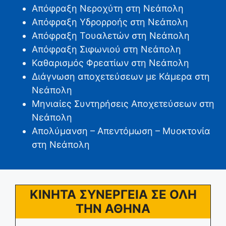
Απόφραξη Νεροχύτη στη Νεάπολη
Απόφραξη Υδρορροής στη Νεάπολη
Απόφραξη Τουαλετών στη Νεάπολη
Απόφραξη Σιφωνιού στη Νεάπολη
Καθαρισμός Φρεατίων στη Νεάπολη
Διάγνωση αποχετεύσεων με Κάμερα στη
Νεάπολη
Μηνιαίες Συντηρήσεις Αποχετεύσεων στη
Νεάπολη
Απολύμανση – Απεντόμωση – Μυοκτονία
στη Νεάπολη
ΚΙΝΗΤΑ ΣΥΝΕΡΓΕΙΑ ΣΕ ΟΛΗ
ΤΗΝ ΑΘΗΝΑ