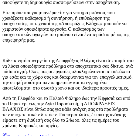
αποφύγετε τη δημιουργία συσσωρεύσεων στην αποχέτευση.
Είτε πρόκειται για μπανιέρα είτε για νιπτήρα μπάνιου, που
χρειάζεστε καθαρισμό ή συντήρηση, ή επιθεώρηση της
αποχέτευσης, οι τεχνικοί της «Αποφράξεις Βλάχος» μπορούν να
χειριστούν οποιαδήποτε εργασία. Ο καθαρισμός των
αποχετευτικών αγωγών του μπάνιου είναι ένα τεράστιο μέρος της
επιχείρησής μας.
Κάθε κινητό συνεργείο της Αποφράξεις Βλάχος είναι σε ετοιμότητα
να λύσει οποιοδήποτε πρόβλημα στο αποχετευτικό σας δίκτυο, ανά
πάσα στιγμή. Όλες μας οι εργασίες ολοκληρώνονται με ασφάλεια
για εσάς και το χώρο σας και διακρίνονται για τον επαγγελματισμό,
την υψηλή ποιότητα των υπηρεσιών και τα εγγυημένα
αποτελέσματα, στο σωστό χρόνο και σε ιδιαίτερα προσιτές τιμές.
Από τη Γλυφάδα και το Παλαιό Φάληρο έως την Κηφισιά και από
το Περιστέρι έως την Αγία Παρασκευή, η ΑΠΟΦΡΑΞΕΙΣ
ΒΛΑΧΟΣ είναι δίπλα σας για κάθε ανάγκη σας στα προβλήματα
των αποχετευτικών δικτύων. Για περιπτώσεις έκτακτης ανάγκης
είμαστε στη διάθεσή σας όλο το 24ωρο, όλες τις ημέρες του
χρόνου, Κυριακές και αργίες.