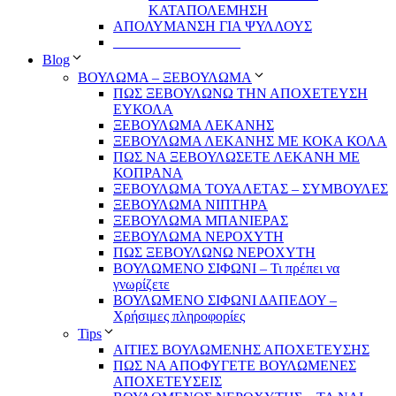
ΚΑΤΑΠΟΛΕΜΗΣΗ
ΑΠΟΛΥΜΑΝΣΗ ΓΙΑ ΨΥΛΛΟΥΣ
__________________
Blog
ΒΟΥΛΩΜΑ – ΞΕΒΟΥΛΩΜΑ
ΠΩΣ ΞΕΒΟΥΛΩΝΩ ΤΗΝ ΑΠΟΧΕΤΕΥΣΗ
ΕΥΚΟΛΑ
ΞΕΒΟΥΛΩΜΑ ΛΕΚΑΝΗΣ
ΞΕΒΟΥΛΩΜΑ ΛΕΚΑΝΗΣ ΜΕ ΚΟΚΑ ΚΟΛΑ
ΠΩΣ ΝΑ ΞΕΒΟΥΛΩΣΕΤΕ ΛΕΚΑΝΗ ΜΕ
ΚΟΠΡΑΝΑ
ΞΕΒΟΥΛΩΜΑ ΤΟΥΑΛΕΤΑΣ – ΣΥΜΒΟΥΛΕΣ
ΞΕΒΟΥΛΩΜΑ ΝΙΠΤΗΡΑ
ΞΕΒΟΥΛΩΜΑ ΜΠΑΝΙΕΡΑΣ
ΞΕΒΟΥΛΩΜΑ ΝΕΡΟΧΥΤΗ
ΠΩΣ ΞΕΒΟΥΛΩΝΩ ΝΕΡΟΧΥΤΗ
ΒΟΥΛΩΜΕΝΟ ΣΙΦΩΝΙ – Τι πρέπει να
γνωρίζετε
ΒΟΥΛΩΜΕΝΟ ΣΙΦΩΝΙ ΔΑΠΕΔΟΥ –
Χρήσιμες πληροφορίες
Tips
ΑΙΤΙΕΣ ΒΟΥΛΩΜΕΝΗΣ ΑΠΟΧΕΤΕΥΣΗΣ
ΠΩΣ ΝΑ ΑΠΟΦΥΓΕΤΕ ΒΟΥΛΩΜΕΝΕΣ
ΑΠΟΧΕΤΕΥΣΕΙΣ