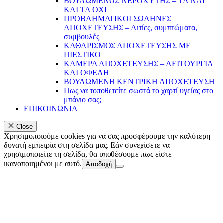
ΒΟΥΛΩΜΕΝΟΣ ΝΕΡΟΧΥΤΗΣ – TA NAI
KAI TA OXI
ΠΡΟΒΛΗΜΑΤIKOI ΣΩΛΗΝΕΣ
ΑΠΟΧΕΤΕΥΣΗΣ – Αιτίες, συμπτώματα,
συμβουλές
ΚΑΘΑΡΙΣΜΟΣ ΑΠΟΧΕΤΕΥΣΗΣ ΜΕ
ΠΙΕΣΤΙΚΟ
ΚΑΜΕΡΑ ΑΠΟΧΕΤΕΥΣΗΣ – ΛΕΙΤΟΥΡΓΙΑ
ΚΑΙ ΟΦΕΛΗ
ΒΟΥΛΩΜΕΝΗ ΚΕΝΤΡΙΚΗ ΑΠΟΧΕΤΕΥΣΗ
Πως να τοποθετείτε σωστά το χαρτί υγείας στο
μπάνιο σας;
ΕΠΙΚΟΙΝΩΝΙΑ
Close
Χρησιμοποιούμε cookies για να σας προσφέρουμε την καλύτερη
δυνατή εμπειρία στη σελίδα μας. Εάν συνεχίσετε να
χρησιμοποιείτε τη σελίδα, θα υποθέσουμε πως είστε
ικανοποιημένοι με αυτό.
Αποδοχή