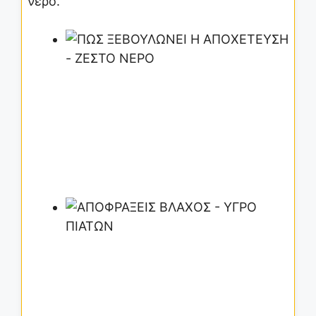
νερό.