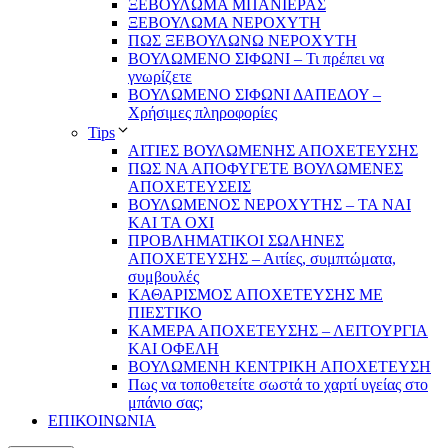
ΞΕΒΟΥΛΩΜΑ ΜΠΑΝΙΕΡΑΣ
ΞΕΒΟΥΛΩΜΑ ΝΕΡΟΧΥΤΗ
ΠΩΣ ΞΕΒΟΥΛΩΝΩ ΝΕΡΟΧΥΤΗ
ΒΟΥΛΩΜΕΝΟ ΣΙΦΩΝΙ – Τι πρέπει να
γνωρίζετε
ΒΟΥΛΩΜΕΝΟ ΣΙΦΩΝΙ ΔΑΠΕΔΟΥ –
Χρήσιμες πληροφορίες
Tips
ΑΙΤΙΕΣ ΒΟΥΛΩΜΕΝΗΣ ΑΠΟΧΕΤΕΥΣΗΣ
ΠΩΣ ΝΑ ΑΠΟΦΥΓΕΤΕ ΒΟΥΛΩΜΕΝΕΣ
ΑΠΟΧΕΤΕΥΣΕΙΣ
ΒΟΥΛΩΜΕΝΟΣ ΝΕΡΟΧΥΤΗΣ – TA NAI
KAI TA OXI
ΠΡΟΒΛΗΜΑΤIKOI ΣΩΛΗΝΕΣ
ΑΠΟΧΕΤΕΥΣΗΣ – Αιτίες, συμπτώματα,
συμβουλές
ΚΑΘΑΡΙΣΜΟΣ ΑΠΟΧΕΤΕΥΣΗΣ ΜΕ
ΠΙΕΣΤΙΚΟ
ΚΑΜΕΡΑ ΑΠΟΧΕΤΕΥΣΗΣ – ΛΕΙΤΟΥΡΓΙΑ
ΚΑΙ ΟΦΕΛΗ
ΒΟΥΛΩΜΕΝΗ ΚΕΝΤΡΙΚΗ ΑΠΟΧΕΤΕΥΣΗ
Πως να τοποθετείτε σωστά το χαρτί υγείας στο
μπάνιο σας;
ΕΠΙΚΟΙΝΩΝΙΑ