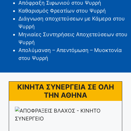
Απόφραξη Σιφωνιού στου Ψυρρή
Καθαρισμός Φρεατίων στου Ψυρρή
Διάγνωση αποχετεύσεων με Κάμερα στου
Ψυρρή
Μηνιαίες Συντηρήσεις Αποχετεύσεων στου
Ψυρρή
Απολύμανση – Απεντόμωση – Μυοκτονία
στου Ψυρρή
ΚΙΝΗΤΑ ΣΥΝΕΡΓΕΙΑ ΣΕ ΟΛΗ
ΤΗΝ ΑΘΗΝΑ