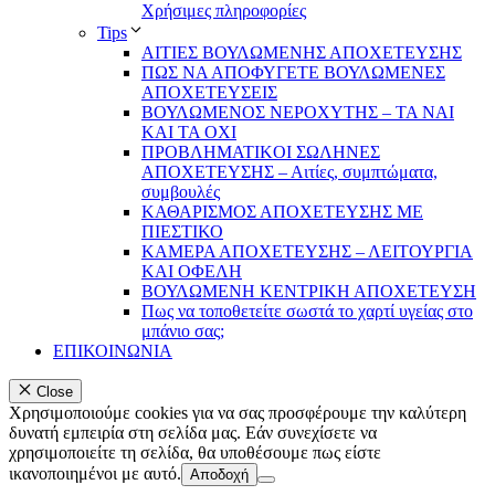
Χρήσιμες πληροφορίες
Tips
ΑΙΤΙΕΣ ΒΟΥΛΩΜΕΝΗΣ ΑΠΟΧΕΤΕΥΣΗΣ
ΠΩΣ ΝΑ ΑΠΟΦΥΓΕΤΕ ΒΟΥΛΩΜΕΝΕΣ
ΑΠΟΧΕΤΕΥΣΕΙΣ
ΒΟΥΛΩΜΕΝΟΣ ΝΕΡΟΧΥΤΗΣ – TA NAI
KAI TA OXI
ΠΡΟΒΛΗΜΑΤIKOI ΣΩΛΗΝΕΣ
ΑΠΟΧΕΤΕΥΣΗΣ – Αιτίες, συμπτώματα,
συμβουλές
ΚΑΘΑΡΙΣΜΟΣ ΑΠΟΧΕΤΕΥΣΗΣ ΜΕ
ΠΙΕΣΤΙΚΟ
ΚΑΜΕΡΑ ΑΠΟΧΕΤΕΥΣΗΣ – ΛΕΙΤΟΥΡΓΙΑ
ΚΑΙ ΟΦΕΛΗ
ΒΟΥΛΩΜΕΝΗ ΚΕΝΤΡΙΚΗ ΑΠΟΧΕΤΕΥΣΗ
Πως να τοποθετείτε σωστά το χαρτί υγείας στο
μπάνιο σας;
ΕΠΙΚΟΙΝΩΝΙΑ
Close
Χρησιμοποιούμε cookies για να σας προσφέρουμε την καλύτερη
δυνατή εμπειρία στη σελίδα μας. Εάν συνεχίσετε να
χρησιμοποιείτε τη σελίδα, θα υποθέσουμε πως είστε
ικανοποιημένοι με αυτό.
Αποδοχή