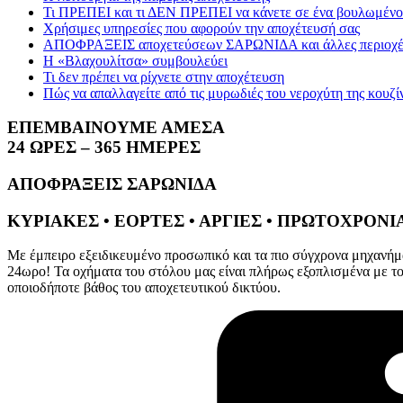
Τι ΠΡΕΠΕΙ και τι ΔΕΝ ΠΡΕΠΕΙ να κάνετε σε ένα βουλωμένο 
Χρήσιμες υπηρεσίες που αφορούν την αποχέτευσή σας
ΑΠΟΦΡΑΞΕΙΣ αποχετεύσεων ΣΑΡΩΝΙΔΑ και άλλες περιοχέ
Η «Βλαχουλίτσα» συμβουλεύει
Τι δεν πρέπει να ρίχνετε στην αποχέτευση
Πώς να απαλλαγείτε από τις μυρωδιές του νεροχύτη της κουζί
ΕΠΕΜΒΑΙΝΟΥΜΕ ΑΜΕΣΑ
24 ΩΡΕΣ – 365 ΗΜΕΡΕΣ
ΑΠΟΦΡΑΞΕΙΣ ΣΑΡΩΝΙΔΑ
ΚΥΡΙΑΚΕΣ • ΕΟΡΤΕΣ • ΑΡΓΙΕΣ • ΠΡΩΤΟΧΡΟΝ
Με έμπειρο εξειδικευμένο προσωπικό και τα πιο σύγχρονα μηχανή
24ωρο! Τα οχήματα του στόλου μας είναι πλήρως εξοπλισμένα με το
οποιοδήποτε βάθος του αποχετευτικού δικτύου.