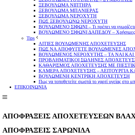
ΞΕΒΟΥΛΩΜΑ ΝΙΠΤΗΡΑ
ΞΕΒΟΥΛΩΜΑ ΜΠΑΝΙΕΡΑΣ
ΞΕΒΟΥΛΩΜΑ ΝΕΡΟΧΥΤΗ
ΠΩΣ ΞΕΒΟΥΛΩΝΩ ΝΕΡΟΧΥΤΗ
ΒΟΥΛΩΜΕΝΟ ΣΙΦΩΝΙ – Τι πρέπει να γνωρίζετ
ΒΟΥΛΩΜΕΝΟ ΣΙΦΩΝΙ ΔΑΠΕΔΟΥ – Χρήσιμες π
Tips
ΑΙΤΙΕΣ ΒΟΥΛΩΜΕΝΗΣ ΑΠΟΧΕΤΕΥΣΗΣ
ΠΩΣ ΝΑ ΑΠΟΦΥΓΕΤΕ ΒΟΥΛΩΜΕΝΕΣ ΑΠΟ
ΒΟΥΛΩΜΕΝΟΣ ΝΕΡΟΧΥΤΗΣ – TA NAI KAI 
ΠΡΟΒΛΗΜΑΤIKOI ΣΩΛΗΝΕΣ ΑΠΟΧΕΤΕΥΣΗΣ – Α
ΚΑΘΑΡΙΣΜΟΣ ΑΠΟΧΕΤΕΥΣΗΣ ΜΕ ΠΙΕΣΤΙ
ΚΑΜΕΡΑ ΑΠΟΧΕΤΕΥΣΗΣ – ΛΕΙΤΟΥΡΓΙΑ Κ
ΒΟΥΛΩΜΕΝΗ ΚΕΝΤΡΙΚΗ ΑΠΟΧΕΤΕΥΣΗ
Πως να τοποθετείτε σωστά το χαρτί υγείας στο μπ
ΕΠΙΚΟΙΝΩΝΙΑ
ΑΠΟΦΡΑΞΕΙΣ ΑΠΟΧΕΤΕΥΣΕΩΝ ΒΛΑ
ΑΠΟΦΡΑΞΕΙΣ ΣΑΡΩΝΙΔΑ