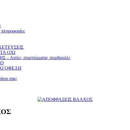
ε
ληροφορίες
ΧΕΤΕΥΣΕΙΣ
TA OXI
ιτίες, συμπτώματα, συμβουλές
ΚΟ
ΑΙ ΟΦΕΛΗ
άνιο σας;
ΧΟΣ