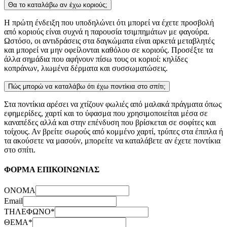
Θα το καταλάβω αν έχω κοριούς;
Η πρώτη ένδειξη που υποδηλώνει ότι μπορεί να έχετε προσβολή
από κοριούς είναι συχνά η παρουσία τσιμπημάτων με φαγούρα.
Ωστόσο, οι αντιδράσεις στα δαγκώματα είναι αρκετά μεταβλητές
και μπορεί να μην οφείλονται καθόλου σε κοριούς. Προσέξτε τα
άλλα σημάδια που αφήνουν πίσω τους οι κοριοί: κηλίδες
κοπράνων, λιωμένα δέρματα και συσσωματώσεις.
Πώς μπορώ να καταλάβω ότι έχω ποντίκια στο σπίτι;
Στα ποντίκια αρέσει να χτίζουν φωλιές από μαλακά πράγματα όπως
εφημερίδες, χαρτί και το ύφασμα που χρησιμοποιείται μέσα σε
καναπέδες αλλά και στην επένδυση που βρίσκεται σε σοφίτες και
τοίχους. Αν βρείτε σωρούς από κομμένο χαρτί, τρύπες στα έπιπλα ή
τα ακούσετε να μασούν, μπορείτε να καταλάβετε αν έχετε ποντίκια
στο σπίτι.
ΦΟΡΜΑ ΕΠΙΚΟΙΝΩΝΙΑΣ
ΟΝΟΜΑ
Email
ΤΗΛΕΦΩΝΟ
*
ΘΕΜΑ
*