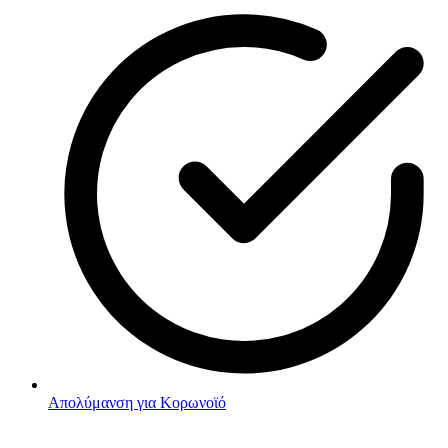
Απολύμανση για Κορωνοϊό