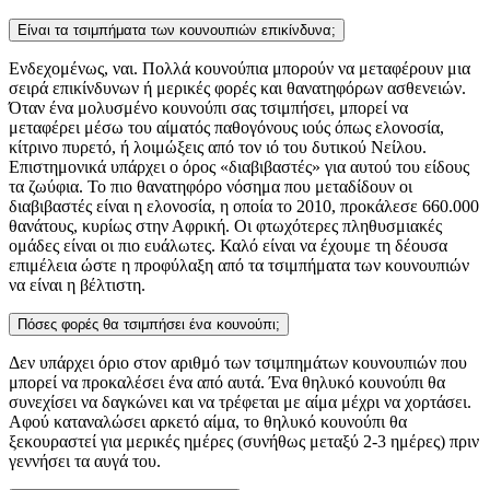
Είναι τα τσιμπήματα των κουνουπιών επικίνδυνα;
Ενδεχομένως, ναι. Πολλά κουνούπια μπορούν να μεταφέρουν μια
σειρά επικίνδυνων ή μερικές φορές και θανατηφόρων ασθενειών.
Όταν ένα μολυσμένο κουνούπι σας τσιμπήσει, μπορεί να
μεταφέρει μέσω του αίματός παθογόνους ιούς όπως ελονοσία,
κίτρινο πυρετό, ή λοιμώξεις από τον ιό του δυτικού Νείλου.
Επιστημονικά υπάρχει ο όρος «διαβιβαστές» για αυτού του είδους
τα ζωύφια. Το πιο θανατηφόρο νόσημα που μεταδίδουν οι
διαβιβαστές είναι η ελονοσία, η οποία το 2010, προκάλεσε 660.000
θανάτους, κυρίως στην Αφρική. Οι φτωχότερες πληθυσμιακές
ομάδες είναι οι πιο ευάλωτες. Καλό είναι να έχουμε τη δέουσα
επιμέλεια ώστε η προφύλαξη από τα τσιμπήματα των κουνουπιών
να είναι η βέλτιστη.
Πόσες φορές θα τσιμπήσει ένα κουνούπι;
Δεν υπάρχει όριο στον αριθμό των τσιμπημάτων κουνουπιών που
μπορεί να προκαλέσει ένα από αυτά. Ένα θηλυκό κουνούπι θα
συνεχίσει να δαγκώνει και να τρέφεται με αίμα μέχρι να χορτάσει.
Αφού καταναλώσει αρκετό αίμα, το θηλυκό κουνούπι θα
ξεκουραστεί για μερικές ημέρες (συνήθως μεταξύ 2-3 ημέρες) πριν
γεννήσει τα αυγά του.