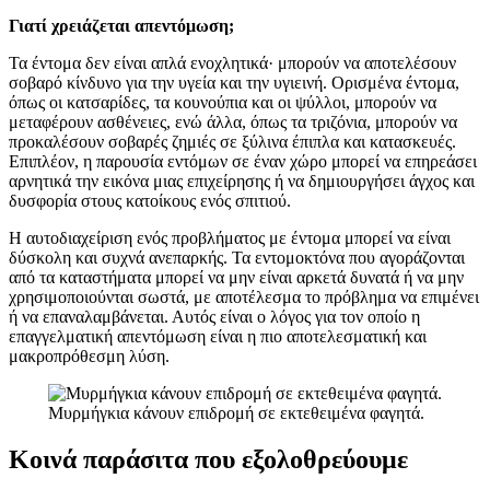
Γιατί χρειάζεται απεντόμωση;
Τα έντομα δεν είναι απλά ενοχλητικά· μπορούν να αποτελέσουν
σοβαρό κίνδυνο για την υγεία και την υγιεινή. Ορισμένα έντομα,
όπως οι κατσαρίδες, τα κουνούπια και οι ψύλλοι, μπορούν να
μεταφέρουν ασθένειες, ενώ άλλα, όπως τα τριζόνια, μπορούν να
προκαλέσουν σοβαρές ζημιές σε ξύλινα έπιπλα και κατασκευές.
Επιπλέον, η παρουσία εντόμων σε έναν χώρο μπορεί να επηρεάσει
αρνητικά την εικόνα μιας επιχείρησης ή να δημιουργήσει άγχος και
δυσφορία στους κατοίκους ενός σπιτιού.
Η αυτοδιαχείριση ενός προβλήματος με έντομα μπορεί να είναι
δύσκολη και συχνά ανεπαρκής. Τα εντομοκτόνα που αγοράζονται
από τα καταστήματα μπορεί να μην είναι αρκετά δυνατά ή να μην
χρησιμοποιούνται σωστά, με αποτέλεσμα το πρόβλημα να επιμένει
ή να επαναλαμβάνεται. Αυτός είναι ο λόγος για τον οποίο η
επαγγελματική απεντόμωση είναι η πιο αποτελεσματική και
μακροπρόθεσμη λύση.
Μυρμήγκια κάνουν επιδρομή σε εκτεθειμένα φαγητά.
Κοινά παράσιτα που εξολοθρεύουμε