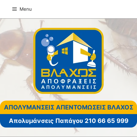
Μετάβαση
Menu
σε
περιεχόμενο
ΑΠΟΛΥΜΑΝΣΕΙΣ ΑΠΕΝΤΟΜΩΣΕΙΣ ΒΛΑΧΟΣ
Απολυμάνσεις Παπάγου 210 66 65 999